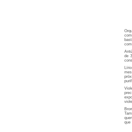
Orq
comu
bast
com 
Antú
de 3
cons
Líri
mesm
pró
puri
Viol
prec
expo
viol
Brom
Tamb
quem
que 