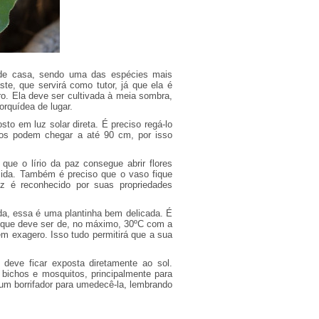
 de casa, sendo uma das espécies mais
e, que servirá como tutor, já que ela é
ro. Ela deve ser cultivada à meia sombra,
orquídea de lugar.
o em luz solar direta. É preciso regá-lo
ios podem chegar a até 90 cm, por isso
 que o lírio da paz consegue abrir flores
mida. Também é preciso que o vaso fique
z é reconhecido por suas propriedades
a, essa é uma plantinha bem delicada. É
, que deve ser de, no máximo, 30ºC com a
em exagero. Isso tudo permitirá que a sua
deve ficar exposta diretamente ao sol.
bichos e mosquitos, principalmente para
m borrifador para umedecê-la, lembrando