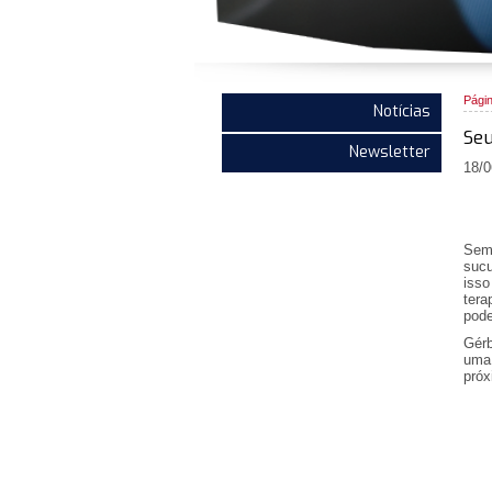
Págin
Notícias
Seu
Newsletter
18/0
Sem
sucu
isso
tera
pode
Gérb
uma 
próx