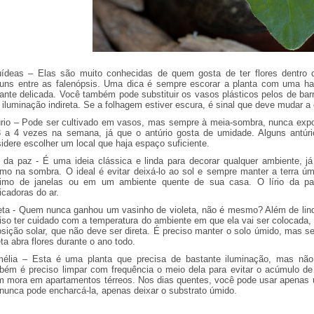
uídeas – Elas são muito conhecidas de quem gosta de ter flores dentro
ns entre as falenópsis. Uma dica é sempre escorar a planta com uma hast
ante delicada. Você também pode substituir os vasos plásticos pelos de bar
iluminação indireta. Se a folhagem estiver escura, é sinal que deve mudar a 
rio – Pode ser cultivado em vasos, mas sempre à meia-sombra, nunca expost
 a 4 vezes na semana, já que o antúrio gosta de umidade. Alguns antúr
idere escolher um local que haja espaço suficiente.
o da paz - É uma ideia clássica e linda para decorar qualquer ambiente, já
o na sombra. O ideal é evitar deixá-lo ao sol e sempre manter a terra ú
ximo de janelas ou em um ambiente quente de sua casa. O lírio da pa
ficadoras do ar.
eta - Quem nunca ganhou um vasinho de violeta, não é mesmo? Além de lind
iso ter cuidado com a temperatura do ambiente em que ela vai ser colocada
sição solar, que não deve ser direta. É preciso manter o solo úmido, mas s
eta abra flores durante o ano todo.
élia – Esta é uma planta que precisa de bastante iluminação, mas não 
ém é preciso limpar com frequência o meio dela para evitar o acúmulo de 
 mora em apartamentos térreos. Nos dias quentes, você pode usar apenas u
nunca pode encharcá-la, apenas deixar o substrato úmido.