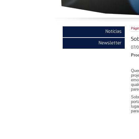
Págin
Notícias
Sob
Newsletter
07/0
Pro
Quer
proj
emo
qual
par
Sobr
port
luga
para