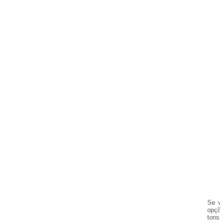
Se 
opçõ
tons