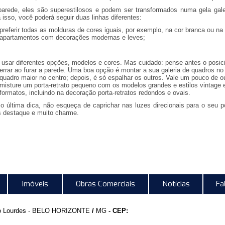
arede, eles são superestilosos e podem ser transformados numa gela gale
 isso, você poderá seguir duas linhas diferentes:
preferir todas as molduras de cores iguais, por exemplo, na cor branca ou na c
apartamentos com decorações modernas e leves;
usar diferentes opções, modelos e cores. Mas cuidado: pense antes o posici
errar ao furar a parede. Uma boa opção é montar a sua galeria de quadros no
quadro maior no centro; depois, é só espalhar os outros. Vale um pouco de 
misture um porta-retrato pequeno com os modelos grandes e estilos vintage
formatos, incluindo na decoração porta-retratos redondos e ovais.
 última dica, não esqueça de caprichar nas luzes direcionais para o seu po
 destaque e muito charme.
Imóveis
Obras Comerciais
Notícias
Fa
o Lourdes -
BELO HORIZONTE
/
MG
- CEP: