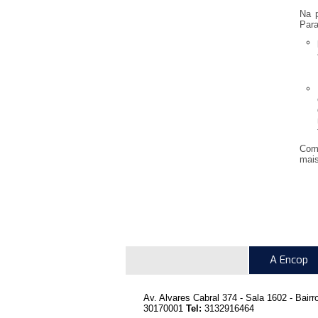
Na p
Para
Como
mais
A Encop
Av. Alvares Cabral 374 - Sala 1602 - Bairr
30170001
Tel:
3132916464