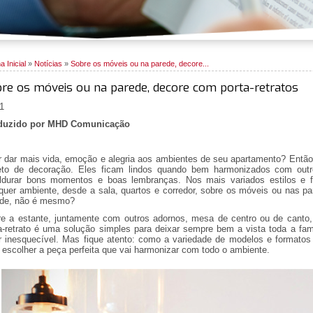
a Inicial
»
Notícias
»
Sobre os móveis ou na parede, decore...
re os móveis ou na parede, decore com porta-retratos
1
duzido por MHD Comunicação
 dar mais vida, emoção e alegria aos ambientes de seu apartamento? Então
eto de decoração. Eles ficam lindos quando bem harmonizados com outro
ldurar bons momentos e boas lembranças. Nos mais variados estilos e 
quer ambiente, desde a sala, quartos e corredor, sobre os móveis ou nas p
ede, não é mesmo?
e a estante, juntamente com outros adornos, mesa de centro ou de canto
a-retrato é uma solução simples para deixar sempre bem a vista toda a fam
r inesquecível. Mas fique atento: como a variedade de modelos e formatos
 escolher a peça perfeita que vai harmonizar com todo o ambiente.