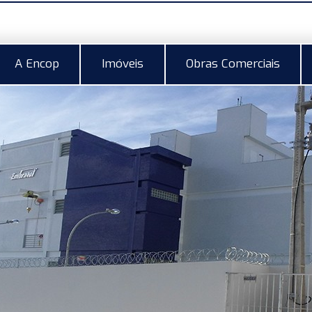
A Encop
Imóveis
Obras Comerciais