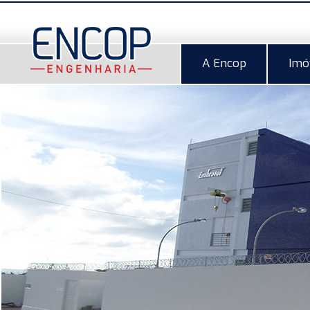
A Encop
Imó