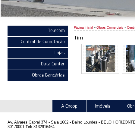
Página Inicial
»
Obras Comerciais
»
Cent
Telecom
Tim
Central de Comutação
Lojas
Data Center
Obras Bancárias
A Encop
Imóveis
Obr
Av. Alvares Cabral 374 - Sala 1602 - Bairro Lourdes -
BELO HORIZONT
30170001
Tel:
3132916464