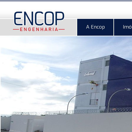
A Encop
Imó