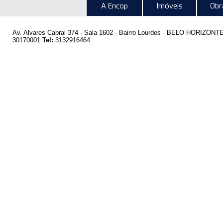
A Encop
Imóveis
Obr
Av. Alvares Cabral 374 - Sala 1602 - Bairro Lourdes -
BELO HORIZONT
30170001
Tel:
3132916464