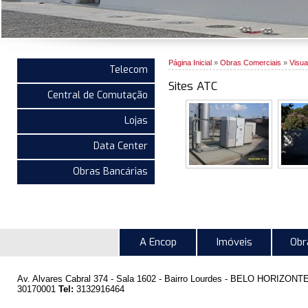
Página Inicial
»
Obras Comerciais
»
Visua
Telecom
Sites ATC
Central de Comutação
Lojas
Data Center
Obras Bancárias
Betim
São Br
A Encop
Imóveis
Obr
Av. Alvares Cabral 374 - Sala 1602 - Bairro Lourdes -
BELO HORIZONT
30170001
Tel:
3132916464