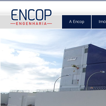
A Encop
Imó