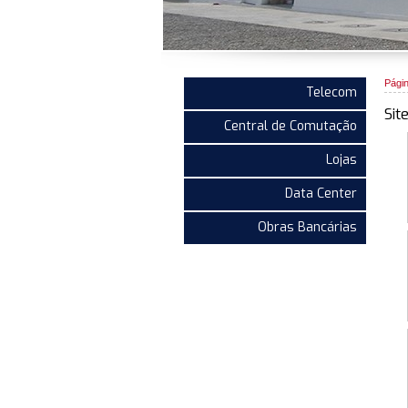
Págin
Telecom
Sit
Central de Comutação
Lojas
Data Center
Obras Bancárias