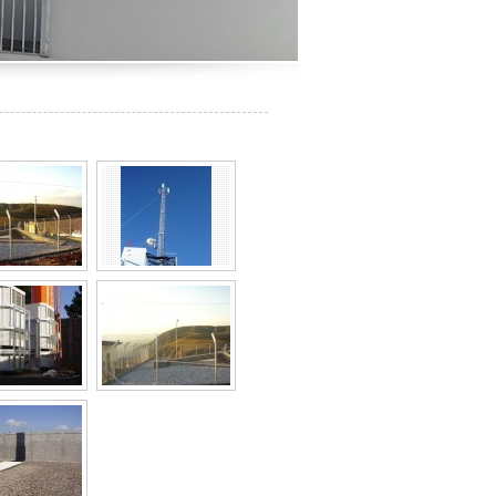
ima
Site Claro Paraná
Nova Lima