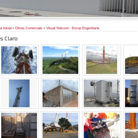
a Inicial
»
Obras Comerciais
»
Visual Telecom - Encop Engenharia
es Claro
Site Claro Paraná
Lavras
Site Claro Paraná
Nova L
Gravataí
Águas Lindas
Gov. Valadares
Lages