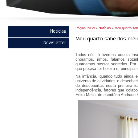
Página Inicial
»
Notícias
»
Meu quarto sa
Notícias
Meu quarto sabe dos meu
Newsletter
Todos nós já tivemos aquela fa
choramos, rimos, falamos sozi
guardamos nossos segredos. Por c
que precisa ter beleza e, principa
Na infância, quando tudo ainda 
universo de atividades e descobert
de descobertas nesta primeira id
independência, fatores que colabo
Erika Mello, do escritório Andrade 