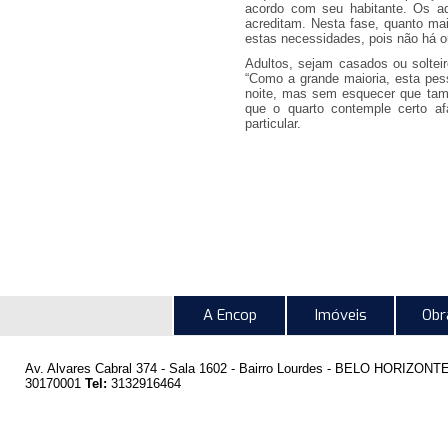
acordo com seu habitante. Os ad
acreditam. Nesta fase, quanto mai
estas necessidades, pois não há ou
Adultos, sejam casados ou solteir
“Como a grande maioria, esta pess
noite, mas sem esquecer que tamb
que o quarto contemple certo a
particular.
A Encop
Imóveis
Obr
Av. Alvares Cabral 374 - Sala 1602 - Bairro Lourdes -
BELO HORIZONT
30170001
Tel:
3132916464