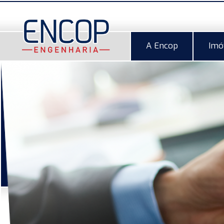
A Encop
Imó