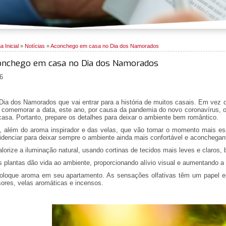
a Inicial
»
Notícias
»
Aconchego em casa no Dia dos Namorados
onchego em casa no Dia dos Namorados
6
ia dos Namorados que vai entrar para a história de muitos casais. Em vez d
 comemorar a data, este ano, por causa da pandemia do novo coronavírus,
asa. Portanto, prepare os detalhes para deixar o ambiente bem romântico.
 além do aroma inspirador e das velas, que vão tornar o momento mais esp
idenciar para deixar sempre o ambiente ainda mais confortável e aconchegan
alorize a iluminação natural, usando cortinas de tecidos mais leves e claros
s plantas dão vida ao ambiente, proporcionando alívio visual e aumentando a
oloque aroma em seu apartamento. As sensações olfativas têm um papel ess
sores, velas aromáticas e incensos.