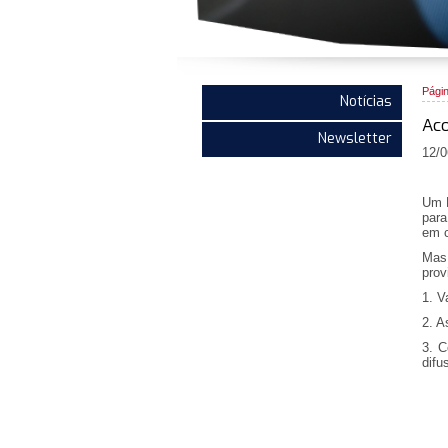
Págin
Notícias
Ac
Newsletter
12/0
Um D
para
em c
Mas,
prov
1. V
2. A
3. C
difu