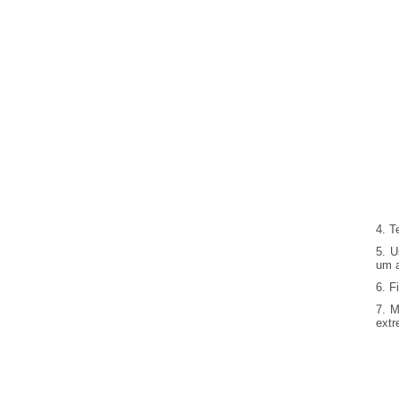
4. T
5. U
um 
6. F
7. M
extr