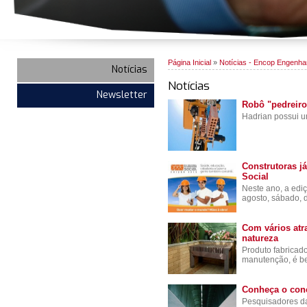
Página Inicial
»
Notícias - Encop Engenha
Notícias
Notícias
Newsletter
Robô "pedreiro"
Hadrian possui um
Construtoras j
Social
Neste ano, a edi
agosto, sábado, 
Com vários atr
natureza
Produto fabricado
manutenção, é bem
Conheça o conc
Pesquisadores da