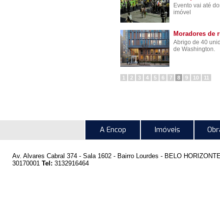
Evento vai até 
imóvel
Moradores de r
Abrigo de 40 uni
de Washington.
1
2
3
4
5
6
7
8
9
10
11
A Encop
Imóveis
Obr
Av. Alvares Cabral 374 - Sala 1602 - Bairro Lourdes -
BELO HORIZONT
30170001
Tel:
3132916464