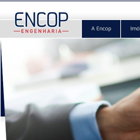
A Encop
Imó