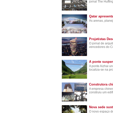
jornal The Huffin
Qatar apresent
As arenas, planej
Projetistas De
O jornal de arqui
vencedores do C
A ponte suspe
A ponte Aizhai un
localiza-se na pr
Construtora ch
A empresa chinesa
construiu um edi
Nova sede sust
O novo espaço do