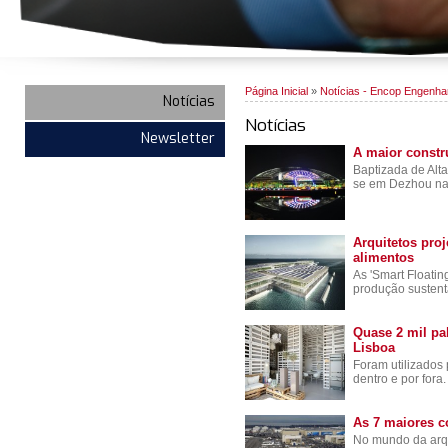
Página Inicial
»
Notícias - Encop Engenha
Notícias
Notícias
Newsletter
A maior constr
Baptizada de Alta
se em Dezhou na
Arquitetos pro
alimentos
As 'Smart Floatin
produção sustent
Quase 2 mil pa
Lisboa
Foram utilizados 
dentro e por fora.
As 7 maiores 
No mundo da arqui