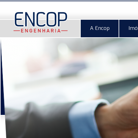
A Encop
Imó