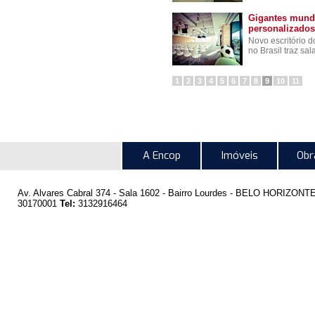
Gigantes mundi
personalizados
Novo escritório 
no Brasil traz sal
1
2
3
4
5
6
7
8
9
10
11
A Encop
Imóveis
Obr
Av. Alvares Cabral 374 - Sala 1602 - Bairro Lourdes -
BELO HORIZONT
30170001
Tel:
3132916464